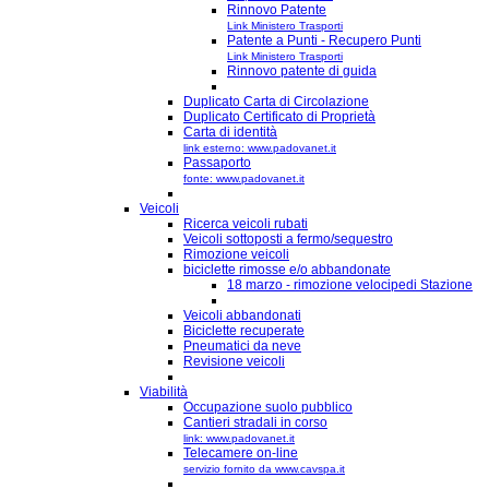
Rinnovo Patente
Link Ministero Trasporti
Patente a Punti - Recupero Punti
Link Ministero Trasporti
Rinnovo patente di guida
Duplicato Carta di Circolazione
Duplicato Certificato di Proprietà
Carta di identità
link esterno: www.padovanet.it
Passaporto
fonte: www.padovanet.it
Veicoli
Ricerca veicoli rubati
Veicoli sottoposti a fermo/sequestro
Rimozione veicoli
biciclette rimosse e/o abbandonate
18 marzo - rimozione velocipedi Stazione
Veicoli abbandonati
Biciclette recuperate
Pneumatici da neve
Revisione veicoli
Viabilità
Occupazione suolo pubblico
Cantieri stradali in corso
link: www.padovanet.it
Telecamere on-line
servizio fornito da www.cavspa.it