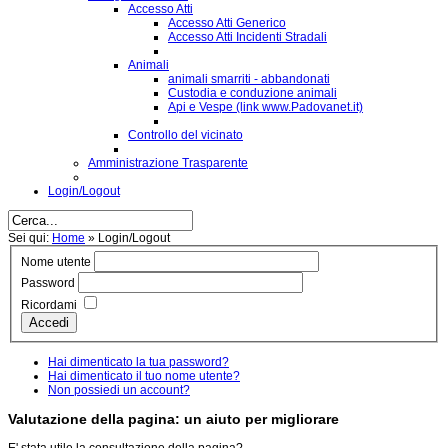
Accesso Atti
Accesso Atti Generico
Accesso Atti Incidenti Stradali
Animali
animali smarriti - abbandonati
Custodia e conduzione animali
Api e Vespe (link www.Padovanet.it)
Controllo del vicinato
Amministrazione Trasparente
Login/Logout
Sei qui:
Home
»
Login/Logout
Nome utente
Password
Ricordami
Accedi
Hai dimenticato la tua password?
Hai dimenticato il tuo nome utente?
Non possiedi un account?
Valutazione della pagina: un aiuto per migliorare
E' stata utile la consultazione della pagina?