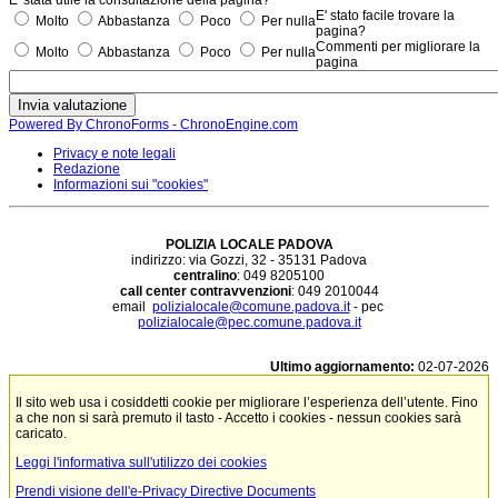
E' stato facile trovare la
Molto
Abbastanza
Poco
Per nulla
pagina?
Commenti per migliorare la
Molto
Abbastanza
Poco
Per nulla
pagina
Powered By ChronoForms - ChronoEngine.com
Privacy e note legali
Redazione
Informazioni sui "cookies"
POLIZIA LOCALE PADOVA
indirizzo: via Gozzi, 32 - 35131 Padova
centralino
: 049 8205100
call center contravvenzioni
: 049 2010044
email
polizialocale@comune.padova.it
- pec
polizialocale@pec.comune.padova.it
Ultimo aggiornamento:
02-07-2026
Il sito web usa i cosiddetti cookie per migliorare l’esperienza dell’utente. Fino
a che non si sarà premuto il tasto - Accetto i cookies - nessun cookies sarà
caricato.
Leggi l'informativa sull'utilizzo dei cookies
Prendi visione dell'e-Privacy Directive Documents