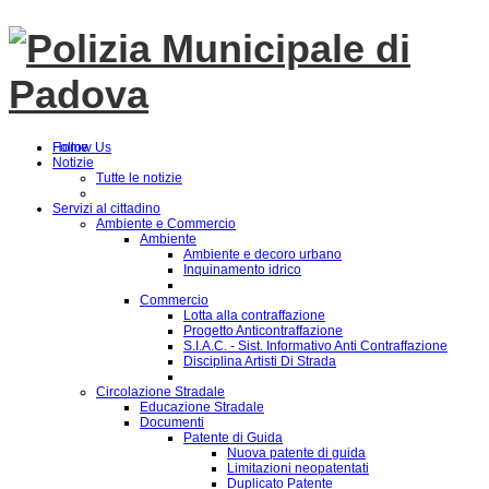
Follow Us
Home
Notizie
Tutte le notizie
Servizi al cittadino
Ambiente e Commercio
Ambiente
Ambiente e decoro urbano
Inquinamento idrico
Commercio
Lotta alla contraffazione
Progetto Anticontraffazione
S.I.A.C. - Sist. Informativo Anti Contraffazione
Disciplina Artisti Di Strada
Circolazione Stradale
Educazione Stradale
Documenti
Patente di Guida
Nuova patente di guida
Limitazioni neopatentati
Duplicato Patente