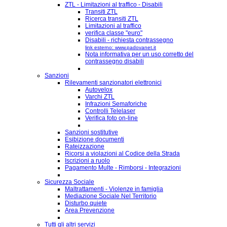
ZTL - Limitazioni al traffico - Disabili
Transiti ZTL
Ricerca transiti ZTL
Limitazioni al traffico
verifica classe "euro"
Disabili - richiesta contrassegno
link esterno: www.padovanet.it
Nota informativa per un uso corretto del
contrassegno disabili
Sanzioni
Rilevamenti sanzionatori elettronici
Autovelox
Varchi ZTL
Infrazioni Semaforiche
Controlli Telelaser
Verifica foto on-line
Sanzioni sostitutive
Esibizione documenti
Rateizzazione
Ricorsi a violazioni al Codice della Strada
Iscrizioni a ruolo
Pagamento Multe - Rimborsi - Integrazioni
Sicurezza Sociale
Maltrattamenti - Violenze in famiglia
Mediazione Sociale Nel Territorio
Disturbo quiete
Area Prevenzione
Tutti gli altri servizi