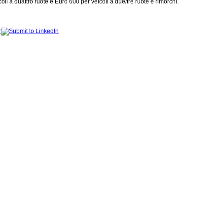
 a quattro ruote e Euro 600 per veicoli a due/tre ruote e rimorchi.