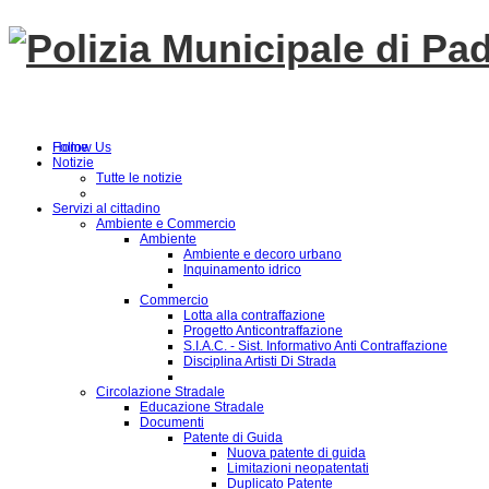
Follow Us
Home
Notizie
Tutte le notizie
Servizi al cittadino
Ambiente e Commercio
Ambiente
Ambiente e decoro urbano
Inquinamento idrico
Commercio
Lotta alla contraffazione
Progetto Anticontraffazione
S.I.A.C. - Sist. Informativo Anti Contraffazione
Disciplina Artisti Di Strada
Circolazione Stradale
Educazione Stradale
Documenti
Patente di Guida
Nuova patente di guida
Limitazioni neopatentati
Duplicato Patente