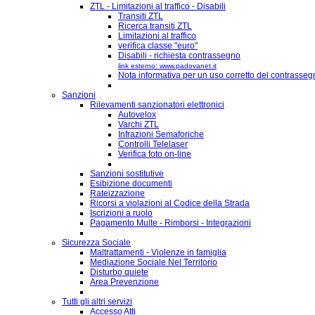
ZTL - Limitazioni al traffico - Disabili
Transiti ZTL
Ricerca transiti ZTL
Limitazioni al traffico
verifica classe "euro"
Disabili - richiesta contrassegno
link esterno: www.padovanet.it
Nota informativa per un uso corretto del contrassegn
Sanzioni
Rilevamenti sanzionatori elettronici
Autovelox
Varchi ZTL
Infrazioni Semaforiche
Controlli Telelaser
Verifica foto on-line
Sanzioni sostitutive
Esibizione documenti
Rateizzazione
Ricorsi a violazioni al Codice della Strada
Iscrizioni a ruolo
Pagamento Multe - Rimborsi - Integrazioni
Sicurezza Sociale
Maltrattamenti - Violenze in famiglia
Mediazione Sociale Nel Territorio
Disturbo quiete
Area Prevenzione
Tutti gli altri servizi
Accesso Atti