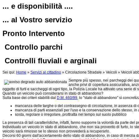
... e disponibilità ....
... al Vostro servizio
Pronto Intervento
Controllo parchi
Controlli fluviali e arginali
Sei qui:
Home
»
Servizi al cittadino
»
Circolazione Stradale
»
Veicoli
»
Veicoli ab
Sempre più spesso, nei parcheggi dei quart
anche privi di copertura assicurativa, anz
oggetto di furti e saccheggi di ogni tipo, la Polizia Locale ha attivato una serie di
Quando un veicolo può considerarsi in stato di abbandono?
Sulla base dei criteri stabiliti dal
D.M. 460/99
, lo "stato di abbandono" si concretiz
mancanza delle targhe o del contrassegno di circolazione, in assenza di d
mancanza di parti essenziali per l'uso e la conservazione dello stesso, in
sosta, regolare o irregolare, prottratta nel tempo sul suolo pubblico
La presenza di tali caratteristiche, infatti, fanno supporre la volontà da parte del p
Individuato un veicolo in stato di abbandono, che non sia provento di furto, lo st
veicolo sarà rimosso se lo stesso non provvederà a recuperarlo.
Decorsi 60 giorni dall'accertamento dello stato di abbandono, in caso di inerzia da