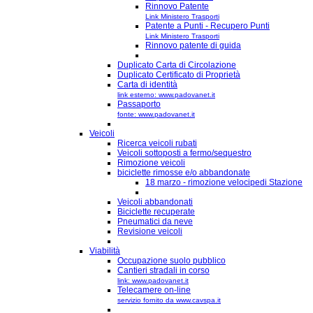
Rinnovo Patente
Link Ministero Trasporti
Patente a Punti - Recupero Punti
Link Ministero Trasporti
Rinnovo patente di guida
Duplicato Carta di Circolazione
Duplicato Certificato di Proprietà
Carta di identità
link esterno: www.padovanet.it
Passaporto
fonte: www.padovanet.it
Veicoli
Ricerca veicoli rubati
Veicoli sottoposti a fermo/sequestro
Rimozione veicoli
biciclette rimosse e/o abbandonate
18 marzo - rimozione velocipedi Stazione
Veicoli abbandonati
Biciclette recuperate
Pneumatici da neve
Revisione veicoli
Viabilità
Occupazione suolo pubblico
Cantieri stradali in corso
link: www.padovanet.it
Telecamere on-line
servizio fornito da www.cavspa.it