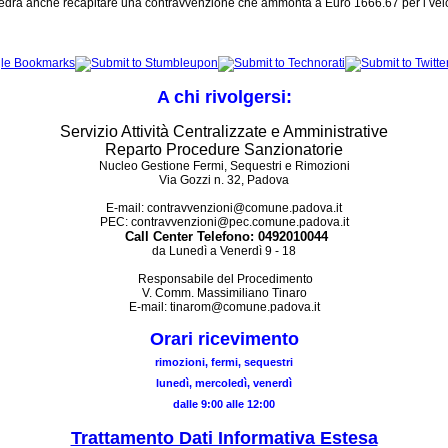
vedrà anche recapitare una contravvenzione che ammonta a Euro 1666.67 per i veicoli
A chi rivolgersi:
Servizio Attività Centralizzate e Amministrative
Reparto Procedure Sanzionatorie
Nucleo Gestione Fermi, Sequestri e Rimozioni
Via Gozzi n. 32, Padova
E-mail: contravvenzioni@comune.padova.it
PEC: contravvenzioni@pec.comune.padova.it
Call Center Telefono: 0492010044
da Lunedì a Venerdì 9 - 18
Responsabile del Procedimento
V. Comm. Massimiliano Tinaro
E-mail: tinarom@comune.padova.it
Orari ricevimento
rimozioni, fermi, sequestri
lunedì, mercoledì, venerdì
dalle 9:00 alle 12:00
Trattamento Dati Informativa Estesa