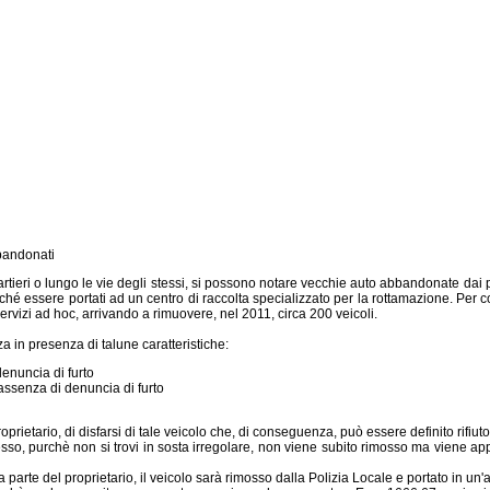
bandonati
ieri o lungo le vie degli stessi, si possono notare vecchie auto abbandonate dai pr
iché essere portati ad un centro di raccolta specializzato per la rottamazione. Per
 servizi ad hoc, arrivando a rimuovere, nel 2011, circa 200 veicoli.
za in presenza di talune caratteristiche:
enuncia di furto
 assenza di denuncia di furto
roprietario, di disfarsi di tale veicolo che, di conseguenza, può essere definito rifiuto
esso, purchè non si trovi in sosta irregolare, non viene subito rimosso ma viene app
 parte del proprietario, il veicolo sarà rimosso dalla Polizia Locale e portato in un