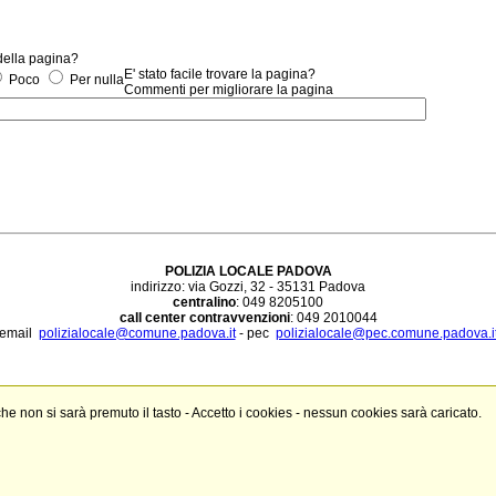
 della pagina?
E' stato facile trovare la pagina?
Poco
Per nulla
Commenti per migliorare la pagina
POLIZIA LOCALE PADOVA
indirizzo: via Gozzi, 32 - 35131 Padova
centralino
: 049 8205100
call center contravvenzioni
: 049 2010044
email
polizialocale@comune.padova.it
- pec
polizialocale@pec.comune.padova.i
 che non si sarà premuto il tasto - Accetto i cookies - nessun cookies sarà caricato.