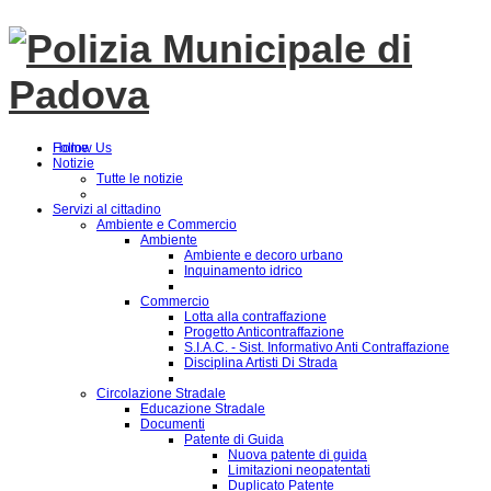
Follow Us
Home
Notizie
Tutte le notizie
Servizi al cittadino
Ambiente e Commercio
Ambiente
Ambiente e decoro urbano
Inquinamento idrico
Commercio
Lotta alla contraffazione
Progetto Anticontraffazione
S.I.A.C. - Sist. Informativo Anti Contraffazione
Disciplina Artisti Di Strada
Circolazione Stradale
Educazione Stradale
Documenti
Patente di Guida
Nuova patente di guida
Limitazioni neopatentati
Duplicato Patente