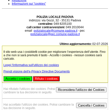
Redazione
Informazioni sui "cookies"
POLIZIA LOCALE PADOVA
indirizzo: via Gozzi, 32 - 35131 Padova
centralino
: 049 8205100
call center contravvenzioni
: 049 2010044
email
polizialocale@comune.padova.it
- pec
polizialocale@pec.comune.padova.it
Ultimo aggiornamento:
02-07-2026
Il sito web usa i cosiddetti cookie per migliorare l’esperienza dell’utente. Fino
a che non si sarà premuto il tasto - Accetto i cookies - nessun cookies sarà
caricato.
Leggi l'informativa sull'utilizzo dei cookies
Prendi visione dell'e-Privacy Directive Documents
Accetto i cookies
Rifiuto i cookies
Hai rifiutato l'utilizzo dei cookies. Potrai
Riconsidera l'utilizzo dei Cookies
cambiare la tua decisione in seguito.
Hai accettato l'utilizzo dei cookies. Potrai cambiare la
Cancella i Cookies
tua decisione in seguito.