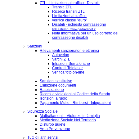
ZTL - Limitazioni al traffico - Disabili
Transiti ZTL
Ricerca transiti ZTL
Limitazioni al traffico
verifica classe "euro"
Disabili - richiesta contrassegno
link esterno: www.padovanet.it
Nota informativa per un uso corretto del
contrassegno disabili
Sanzioni
Rilevamenti sanzionatori elettronici
Autovelox
Varchi ZTL
Infrazioni Semaforiche
Controlli Telelaser
Verifica foto on-line
Sanzioni sostitutive
Esibizione documenti
Rateizzazione
Ricorsi a violazioni al Codice della Strada
Iscrizioni a ruolo
Pagamento Multe - Rimborsi - Integrazioni
Sicurezza Sociale
Maltrattamenti - Violenze in famiglia
Mediazione Sociale Nel Territorio
Disturbo quiete
Area Prevenzione
Tutti gli altri servizi