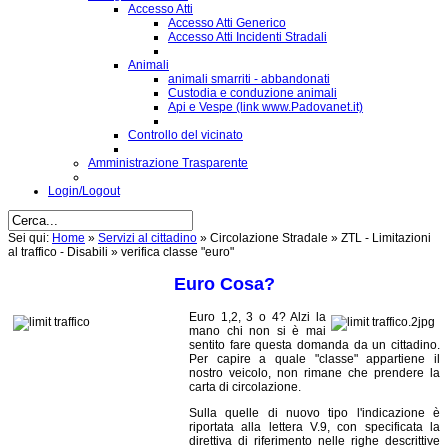
Accesso Atti
Accesso Atti Generico
Accesso Atti Incidenti Stradali
Animali
animali smarriti - abbandonati
Custodia e conduzione animali
Api e Vespe (link www.Padovanet.it)
Controllo del vicinato
Amministrazione Trasparente
Login/Logout
Sei qui:
Home
»
Servizi al cittadino
»
Circolazione Stradale
»
ZTL - Limitazioni
al traffico - Disabili
»
verifica classe "euro"
Euro Cosa?
Euro 1,2, 3 o 4? Alzi la
mano chi non si è mai
sentito fare questa domanda da un cittadino.
Per capire a quale "classe" appartiene il
nostro veicolo, non rimane che prendere la
carta di circolazione.
Sulla quelle di nuovo tipo l'indicazione è
riportata alla lettera V.9, con specificata la
direttiva di riferimento nelle righe descrittive