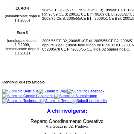
EURO 4
98/69/CE B; 98/77/CE rif. 98/69/CE B; 1999/96 CE B;199
Rif. 98/69 CE B; 2001/1 CE B rif. 98/69 CE B; 2001/27 
(immatricolate dopo il
2003/76 CE B, 2005/55/CE B1;· 2006/51 CE B rif. 2005/
1.1.2006)
Euro 5
(omologate dopo il
2005/55/CE B2; 2006/51/CE rif. 2005/55/CE B2; 2006/51/C
1.9.2009,
oppure Riga C; 99/96 fase III oppure Riga B2 o C; 2001
immatricolate dopo il
C; 2005/78 CE Rif 2005/55 CE Riga B2 oppure riga C.
1.1.2011)
Condividi questo articolo
A chi rivolgersi:
Reparto Coordinamento Operativo
Via Gozzi n. 32, Padova