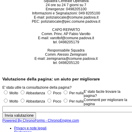
Squadra Centrale Operativa
24 ore su 24 7 giorni su 7
Emergenze: 0498205100
Informazioni e Segnalazioni: 049 8205100
E-mail: polizialocale@comune.padova.it
PEC: polizialocale@pec.comune.padova.it
CAPO REPARTO
Comm. Princ. AP Fabio Varotto
E-mail: varottof@comune.padova.it
tel. 0498205179
Responsabile Squadra
Comm. Alessio Zemignani
E-mail: zemignania@comune.padova.it
tel. 0498205120
Valutazione della pagina: un aiuto per migliorare
E' stata utile la consultazione della pagina?
E' stato facile trovare la
Molto
Abbastanza
Poco
Per nulla
pagina?
Commenti per migliorare la
Molto
Abbastanza
Poco
Per nulla
pagina
Powered By ChronoForms - ChronoEngine.com
Privacy e note legali