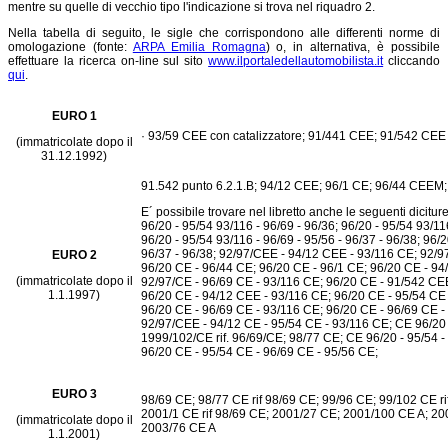
mentre su quelle di vecchio tipo l'indicazione si trova nel riquadro 2.
Nella tabella di seguito, le sigle che corrispondono alle differenti norme di
omologazione (fonte:
ARPA Emilia Romagna
) o, in alternativa, è possibile
effettuare la ricerca on-line sul sito
www.ilportaledellautomobilista.it
cliccando
qui
.
EURO 1
· 93/59 CEE con catalizzatore; 91/441 CEE; 91/542 CEE 
(immatricolate dopo il
31.12.1992)
91.542 punto 6.2.1.B; 94/12 CEE; 96/1 CE; 96/44 CEEM;
E´ possibile trovare nel libretto anche le seguenti diciture
96/20 - 95/54 93/116 - 96/69 - 96/36; 96/20 - 95/54 93/11
96/20 - 95/54 93/116 - 96/69 - 95/56 - 96/37 - 96/38; 96/2
96/37 - 96/38; 92/97/CEE - 94/12 CEE - 93/116 CE; 92/
EURO 2
96/20 CE - 96/44 CE; 96/20 CE - 96/1 CE; 96/20 CE - 9
(immatricolate dopo il
92/97/CE - 96/69 CE - 93/116 CE; 96/20 CE - 91/542 CE
1.1.1997)
96/20 CE - 94/12 CEE - 93/116 CE; 96/20 CE - 95/54 CE
96/20 CE - 96/69 CE - 93/116 CE; 96/20 CE - 96/69 CE -
92/97/CEE - 94/12 CE - 95/54 CE - 93/116 CE; CE 96/20 -
1999/102/CE rif. 96/69/CE; 98/77 CE; CE 96/20 - 95/54 - 
96/20 CE - 95/54 CE - 96/69 CE - 95/56 CE;
EURO 3
98/69 CE; 98/77 CE rif 98/69 CE; 99/96 CE; 99/102 CE ri
2001/1 CE rif 98/69 CE; 2001/27 CE; 2001/100 CE A; 20
(immatricolate dopo il
2003/76 CE A
1.1.2001)