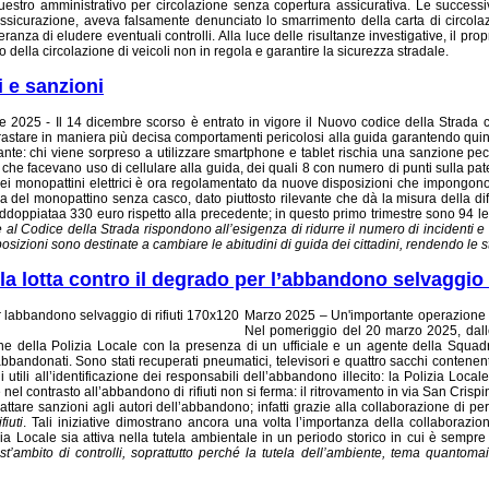
stro amministrativo per circolazione senza copertura assicurativa. Le successive
assicurazione, aveva falsamente denunciato lo smarrimento della carta di circo
ranza di eludere eventuali controlli. Alla luce delle risultanze investigative, il prop
o della circolazione di veicoli non in regola e garantire la sicurezza stradale.
i e sanzioni
le 2025 - Il 14 dicembre scorso è entrato in vigore il Nuovo codice della Strada
rastare in maniera più decisa comportamenti pericolosi alla guida garantendo quindi
l volante: chi viene sorpreso a utilizzare smartphone e tablet rischia una sanzione
che facevano uso di cellulare alla guida, dei quali 8 con numero di punti sulla paten
ei monopattini elettrici è ora regolamentato da nuove disposizioni che impongono l’o
a del monopattino senza casco, dato piuttosto rilevante che dà la misura della di
raddoppiata
a 330 euro rispetto alla precedente
; in questo primo trimestre sono 94 l
 al Codice della Strada rispondono all’esigenza di ridurre il numero di incidenti e ga
posizioni sono destinate a cambiare le abitudini di guida
dei cittadini
, rendendo le st
lla lotta contro il degrado per l’abbandono selvaggio d
M
arzo 2025 – Un'importante operazione di
Nel pomeriggio del 20 marzo 2025, dalle o
one della Polizia Locale con la presenza di un ufficiale e un agente della Squad
andonati. Sono stati recuperati pneumatici, televisori e quattro sacchi contenenti 
i utili all’identificazione dei responsabili dell’abbandono illecito: la Polizia Loca
l contrasto all’abbandono di rifiuti non si ferma: il ritrovamento in via San Crispin
scattare sanzioni agli autori dell’abbandono; infatti grazie alla collaborazione di pe
iuti
. Tali iniziative dimostrano ancora una volta l’importanza della collaborazione
 Locale sia attiva nella tutela ambientale in un periodo storico in cui è sempre pi
’ambito di controlli, soprattutto perché la tutela dell’ambiente, tema quantomai