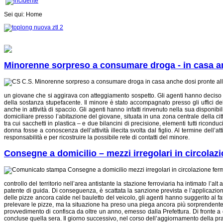
Marzo 2025 – Dopo le recenti modifiche al Codice della Strada, l’attività 
Sei qui:
Home
Minorenne sorpreso a consumare droga - in casa an
un giovane che si aggirava con atteggiamento sospetto. Gli agenti hanno deciso d
della sostanza stupefacente. Il minore è stato accompagnato presso gli uffici d
anche in attività di spaccio. Gli agenti hanno infatti rinvenuto nella sua disponi
domiciliare presso l’abitazione del giovane, situata in una zona centrale della ci
tra cui sacchetti in plastica – e due bilancini di precisione, elementi tutti ricon
donna fosse a conoscenza dell’attività illecita svolta dal figlio. Al termine dell’at
responsabilità e per ricostruire la possibile rete di contatti del minore.
Consegne a domicilio – mezzi irregolari in circolazi
controllo del territorio nell’area antistante la stazione ferroviaria ha intimato l’a
patente di guida. Di conseguenza, è scattata la sanzione prevista e l’applicazio
delle pizze ancora calde nel bauletto del veicolo, gli agenti hanno suggerito al fa
prelevare le pizze, ma la situazione ha preso una piega ancora più sorprendente. D
provvedimento di confisca da oltre un anno, emesso dalla Prefettura. Di fronte a qu
concluse quella sera. Il giorno successivo, nel corso dell’aggiornamento della prat