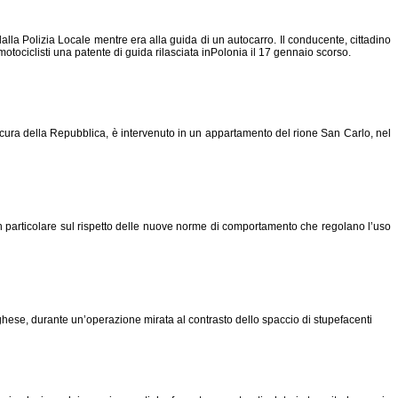
dalla Polizia Locale mentre era alla guida di un autocarro. Il conducente, cittadino
otociclisti una patente di guida rilasciata
in
P
ol
onia
il 17 gennaio scorso.
ocura della Repubblica, è intervenuto in un appartamento del rione San Carlo, nel
 in particolare sul rispetto delle nuove norme di comportamento che regolano l’uso
borghese, durante un’operazione mirata al contrasto dello spaccio di stupefacenti