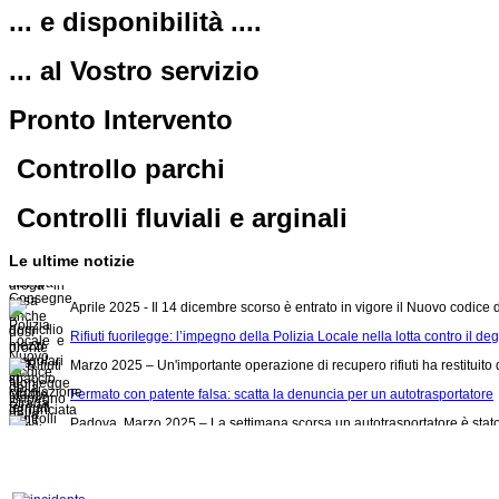
... e disponibilità ....
... al Vostro servizio
Pronto Intervento
Minorenne sorpreso a consumare droga - in casa anche dosi pronte allo spaccio
Aprile 2025 - Nel pomeriggio di giovedì 10 aprile, nel corso dell’attività d
Controllo parchi
Consegne a domicilio – mezzi irregolari in circolazione fermati dalla Po
Controlli fluviali e arginali
Aprile 2025 - Un normale controllo della Polizia Locale si è trasformato i
Polizia Locale e Nuovo Codice della Strada controlli e sanzioni
Le ultime notizie
Aprile 2025 - Il 14 dicembre scorso è entrato in vigore il Nuovo codice 
Rifiuti fuorilegge: l’impegno della Polizia Locale nella lotta contro il d
M
arzo 2025 – Un'importante operazione di recupero rifiuti ha restituito
Fermato con patente falsa: scatta la denuncia per un autotrasportatore
Padova,
M
arzo 2025
–
La settimana scorsa u
n autotrasportatore è stat
Venti gatti in condizioni critiche salvati dalla Polizia Locale a Padova
Marzo 2025 – Nella giornata di giovedì 6 marzo, il Nucleo Tutela Animal
Continuano i controlli dopo le modifiche al Codice della Strada: conduce