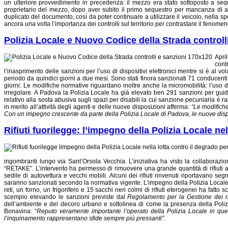
un ulteriore provvedimento in precedenza: il mezzo era stato sottoposto a seque
proprietario del mezzo, dopo aver subito il primo sequestro per mancanza di 
duplicato del documento, così da poter continuare a utilizzare il veicolo, nella spe
ancora una volta l’importanza dei controlli sul territorio per contrastare il fenomen
Polizia Locale e Nuovo Codice della Strada controll
Apri
cont
l’inasprimento delle sanzioni per l’uso di dispositivi elettronici mentre si è a
periodo da quindici giorni a due mesi. Sono stati finora sanzionati 71 conducenti 
giorni. Le modifiche normative riguardano inoltre anche la micromobilità: l’uso d
irregolare. A Padova la Polizia Locale ha già elevato ben 291 sanzioni per guid
relativo alla sosta abusiva sugli spazi per disabili la cui sanzione pecuniaria è 
in merito all’attività degli agenti e delle nuove disposizioni afferma:
“
Le modifiche
Con un impegno crescente da parte della Polizia Locale
di Padova
, le nuove dis
Rifiuti fuorilegge: l’impegno della Polizia Locale ne
ingombranti lungo via Sant’Orsola Vecchia. L’iniziativa ha visto la collaborazi
“RETAKE”. L’intervento ha permesso di rimuovere una grande quantità di rifiuti abb
sedile di autovettura e vecchi mobili. Alcuni dei rifiuti rinvenuti riportavano segn
saranno sanzionati secondo la normativa vigente. L’impegno della Polizia Locale ne
reti, un forno, un frigorifero e 15 sacchi neri colmi di rifiuti eterogenei ha fatto 
scempio elevando le sanzioni previste dal
Regolamento per la Gestione dei rif
dell’ambiente e del decoro urbano e sottolinea di come la presenza della Polizia
Bonavina: “
Reputo veramente importante l’operato della Polizia Locale in quest
l’inquinamento rappresentano sfide sempre più pressanti”.