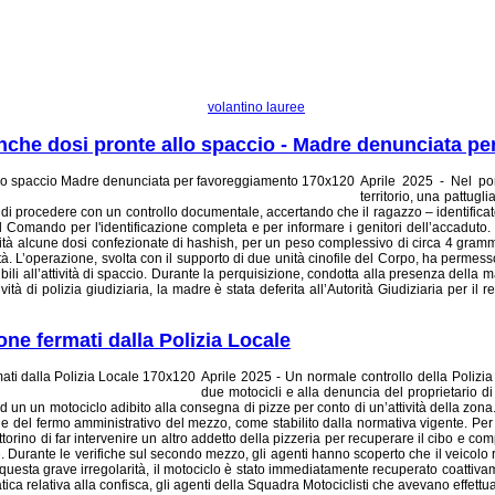
della Polizia Locale si è intensificata, concentrandosi in particolare...
che dosi pronte allo spaccio - Madre denunciata p
Aprile 2025 - Nel pom
territorio, una pattugl
i procedere con un controllo documentale, accertando che il ragazzo – identificato 
el Comando per l'identificazione completa e per informare i genitori dell’accaduto
bilità alcune dosi confezionate di hashish, per un peso complessivo di circa 4 gram
ttà. L’operazione, svolta con il supporto di due unità cinofile del Corpo, ha permes
ducibili all’attività di spaccio. Durante la perquisizione, condotta alla presenza de
tività di polizia giudiziaria, la madre è stata deferita all’Autorità Giudiziaria per 
one fermati dalla Polizia Locale
Aprile 2025 - Un normale controllo della Polizia 
due motocicli e alla denuncia del proprietario di
lt ad un un motociclo adibito alla consegna di pizze per conto di un’attività della zo
ne del fermo amministrativo del mezzo, come stabilito dalla normativa vigente. Per 
ttorino di far intervenire un altro addetto della pizzeria per recuperare il cibo e 
urante le verifiche sul secondo mezzo, gli agenti hanno scoperto che il veicolo risu
esta grave irregolarità, il motociclo è stato immediatamente recuperato coattivament
ica relativa alla confisca, gli agenti della Squadra Motociclisti che avevano effettua