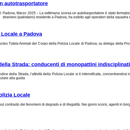
un autotrasportatore
Padova,
M
arzo 2025
–
La settimana scorsa u
n autotrasportatore è stato fermato
straniero (
pakistano
)
residente a Padova, ha esibito a
gli
operatori
del
la squadra
m
ia Locale a Padova
ucleo Tutela Animali del Corpo della Polizia Locale di Padova, su delega della Pr
ella Strada: conducenti di monopattini indisciplinati
ice della Strada, l’attività della Polizia Locale si è intensificata, concentrandosi
llulare alla guida
olizia Locale
 sul contrasto dei fenomeni di degrado e di illegalità. Nei giorni scorsi, agenti in 