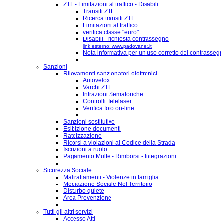
ZTL - Limitazioni al traffico - Disabili
Transiti ZTL
Ricerca transiti ZTL
Limitazioni al traffico
verifica classe "euro"
Disabili - richiesta contrassegno
link esterno: www.padovanet.it
Nota informativa per un uso corretto del contrassegn
Sanzioni
Rilevamenti sanzionatori elettronici
Autovelox
Varchi ZTL
Infrazioni Semaforiche
Controlli Telelaser
Verifica foto on-line
Sanzioni sostitutive
Esibizione documenti
Rateizzazione
Ricorsi a violazioni al Codice della Strada
Iscrizioni a ruolo
Pagamento Multe - Rimborsi - Integrazioni
Sicurezza Sociale
Maltrattamenti - Violenze in famiglia
Mediazione Sociale Nel Territorio
Disturbo quiete
Area Prevenzione
Tutti gli altri servizi
Accesso Atti