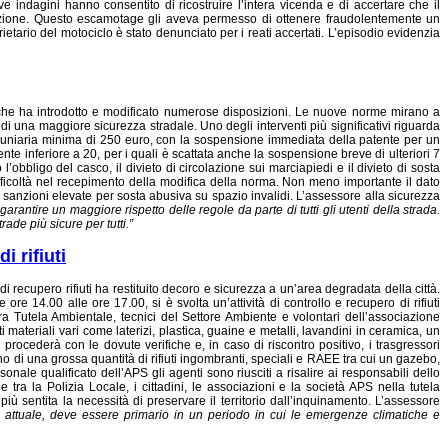
 indagini hanno consentito di ricostruire l’intera vicenda e di accertare che il
lazione. Questo escamotage gli aveva permesso di ottenere fraudolentemente un
rietario del motociclo è stato denunciato per i reati accertati. L’episodio evidenzia
 che ha introdotto e modificato numerose disposizioni. Le nuove norme mirano a
 una maggiore sicurezza stradale. Uno degli interventi più significativi riguarda
 pecuniaria minima di 250 euro, con la sospensione immediata della patente per un
te inferiore a 20, per i quali è scattata anche la sospensione breve di ulteriori 7
bbligo del casco, il divieto di circolazione sui marciapiedi e il divieto di sosta
fficoltà nel recepimento della modifica della norma. Non meno importante il dato
e sanzioni elevate per sosta abusiva su spazio invalidi. L’assessore alla sicurezza
rantire un maggiore rispetto delle regole da parte di tutti gli utenti della strada.
rade più sicure per tutti.”
i rifiuti
 recupero rifiuti ha restituito decoro e sicurezza a un’area degradata della città.
re 14.00 alle ore 17.00, si è svolta un’attività di controllo e recupero di rifiuti
ra Tutela Ambientale, tecnici del Settore Ambiente e volontari dell’associazione
materiali vari come laterizi, plastica, guaine e metalli, lavandini in ceramica, un
le procederà con le dovute verifiche e, in caso di riscontro positivo, i trasgressori
o di una grossa quantità di rifiuti ingombranti, speciali e RAEE tra cui un gazebo,
rsonale qualificato dell’APS gli agenti sono riusciti a risalire ai responsabili dello
 tra la Polizia Locale, i cittadini, le associazioni e la società APS nella tutela
ù sentita la necessità di preservare il territorio dall’inquinamento. L’assessore
 attuale, deve essere primario i
n un periodo in cui le emergenze climatiche e