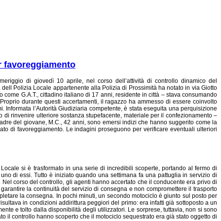
er favoreggiamento
eriggio di giovedì 10 aprile, nel corso dell’attività di controllo dinamico del
ia dell Polizia Locale appartenente alla Polizia di Prossimità ha notato in via Giotto
come G.A.T., cittadino italiano di 17 anni, residente in città – stava consumando
. Proprio durante questi accertamenti, il ragazzo ha ammesso di essere coinvolto
mi. Informata l’Autorità Giudiziaria competente, è stata eseguita una perquisizione
so di rinvenire ulteriore sostanza stupefacente, materiale per il confezionamento –
lla madre del giovane, M.C., 42 anni, sono emersi indizi che hanno suggerito come la
il reato di favoreggiamento. Le indagini proseguono per verificare eventuali ulteriori
Locale si è trasformato in una serie di incredibili scoperte, portando al fermo di
 uno di essi. Tutto è iniziato quando una settimana fa una pattuglia in servizio di
na. Nel corso del controllo, gli agenti hanno accertato che il conducente era privo di
garantire la continuità del servizio di consegna e non compromettere il trasporto
completare la consegna. In pochi minuti, un secondo motociclo è giunto sul posto per
ltava in condizioni addirittura peggiori del primo: era infatti già sottoposto a un
e e tolto dalla disponibilità degli utilizzatori. Le sorprese, tuttavia, non si sono
to il controllo hanno scoperto che il motociclo sequestrato era già stato oggetto di