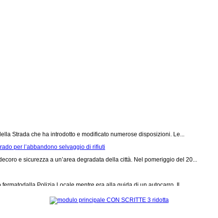
 - Madre denunciata per favoreggiamento
i controllo dinamico del territorio, una pattuglia dell Polizia Locale...
lizia Locale
n una serie di incredibili scoperte, portando al fermo di due motocicli...
della Strada che ha introdotto e modificato numerose disposizioni. Le...
egrado per l’abbandono selvaggio di rifiuti
 decoro e sicurezza a un’area degradata della città.
Nel pomeriggio del 20...
o fermato
dalla Polizia Locale mentre era alla guida di un autocarro. Il...
i del Corpo della Polizia Locale di Padova, su delega della Procura della...
nti di monopattini indisciplinati