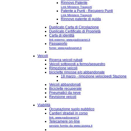
Rinnovo Patente
Link Ministero Trasporti
Patente a Punti - Recupero Punti
Link Ministero Trasporti
Rinnovo patente di guida
Duplicato Carta di Circolazione
Duplicato Certificato di Proprietà
Carta di identità
link esterno: www.padovanet.it
Passaporto
fonte: www.padovanet.it
Veicoli
Ricerca veicoli rubati
Veicoli sottoposti a fermo/sequestro
Rimozione veicoli
biciclette rimosse e/o abbandonate
18 marzo - rimozione velocipedi Stazione
Veicoli abbandonati
Biciclette recuperate
Pneumatici da neve
Revisione veicoli
Viabilità
Occupazione suolo pubblico
Cantieri stradali in corso
link: www.padovanet.it
Telecamere on-line
servizio fornito da www.cavspa.it