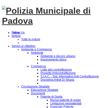
Follow Us
Home
Notizie
Tutte le notizie
Servizi al cittadino
Ambiente e Commercio
Ambiente
Ambiente e decoro urbano
Inquinamento idrico
Commercio
Lotta alla contraffazione
Progetto Anticontraffazione
S.I.A.C. - Sist. Informativo Anti Contraffazione
Disciplina Artisti Di Strada
Circolazione Stradale
Educazione Stradale
Documenti
Patente di Guida
Nuova patente di guida
Limitazioni neopatentati
Duplicato Patente