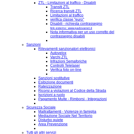
ZTL - Limitazioni al traffico - Disabili
Transiti ZTL
Ricerca transiti ZTL
Limitazioni al traffico
verifica classe "euro"
Disabili - richiesta contrassegno
link esterno: www.padovanet.it
Nota informativa per un uso corretto del
contrassegno disabili
Sanzioni
Rilevamenti sanzionatori elettronici
Autovelox
Varchi ZTL
Infrazioni Semaforiche
Controlli Telelaser
Verifica foto on-line
Sanzioni sostitutive
Esibizione documenti
Rateizzazione
Ricorsi a violazioni al Codice della Strada
Iscrizioni a ruolo
Pagamento Multe - Rimborsi - Integrazioni
Sicurezza Sociale
Maltrattamenti - Violenze in famiglia
Mediazione Sociale Nel Territorio
Disturbo quiete
Area Prevenzione
Tutti gli altri servizi