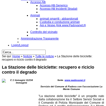
Accesso Atti
Accesso Atti Generico
Accesso Atti Incidenti Stradali
Animali
animali smarriti - abbandonati
Custodia e conduzione animali
Api e Vespe (link www.Padovanet.it)
Controllo del vicinato
Amministrazione Trasparente
Login/Logout
Sei qui:
Home
»
Notizie
»
Tutte le notizie
»
La Stazione delle biciclette:
recupero e riciclo contro il degrado
La Stazione delle biciclette: recupero e riciclo
contro il degrado
fonte.
www.padovanet.it
Servizio del Comune di Padova con l'associazione La
Mente Comune
"La stazione delle biciclette" è un progetto nato
dalla collaborazione tra il Settore Servizi Sociali e
il Comando di Polizia Municipale del Comune di
Padova ed è gestita dall'associazione "La Mente