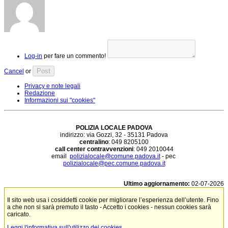
Log-in
per fare un commento!
Post
Cancel
or
Privacy e note legali
Redazione
Informazioni sui "cookies"
POLIZIA LOCALE PADOVA
indirizzo: via Gozzi, 32 - 35131 Padova
centralino
: 049 8205100
call center contravvenzioni
: 049 2010044
email
polizialocale@comune.padova.it
- pec
polizialocale@pec.comune.padova.it
Ultimo aggiornamento:
02-07-2026
Il sito web usa i cosiddetti cookie per migliorare l’esperienza dell’utente. Fino
a che non si sarà premuto il tasto - Accetto i cookies - nessun cookies sarà
caricato.
Leggi l'informativa sull'utilizzo dei cookies