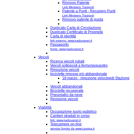
Rinnovo Patente
Link Ministero Trasporti
Patente a Punti - Recupero Punti
Link Ministero Trasporti
Rinnovo patente di guida
Duplicato Carta di Circolazione
Duplicato Certificato di Proprietà
Carta di identità
link esterno: www.padovanet.it
Passaporto
fonte: www.padovanet.it
Veicoli
Ricerca veicoli rubati
Veicoli sottoposti a fermo/sequestro
Rimozione veicoli
biciclette rimosse e/o abbandonate
18 marzo - rimozione velocipedi Stazione
Veicoli abbandonati
Biciclette recuperate
Pneumatici da neve
Revisione veicoli
Viabilità
Occupazione suolo pubblico
Cantieri stradali in corso
link: www.padovanet.it
Telecamere on-line
servizio fornito da www.cavspa.it