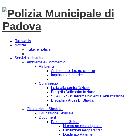
Follow Us
Home
Notizie
Tutte le notizie
Servizi al cittadino
Ambiente e Commercio
Ambiente
Ambiente e decoro urbano
Inquinamento idrico
Commercio
Lotta alla contraffazione
Progetto Anticontraffazione
S.I.A.C. - Sist. Informativo Anti Contraffazione
Disciplina Artisti Di Strada
Circolazione Stradale
Educazione Stradale
Documenti
Patente di Guida
Nuova patente di guida
Limitazioni neopatentati
Duplicato Patente