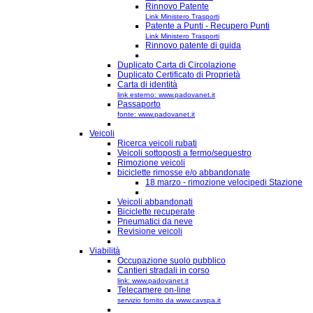
Rinnovo Patente
Link Ministero Trasporti
Patente a Punti - Recupero Punti
Link Ministero Trasporti
Rinnovo patente di guida
Duplicato Carta di Circolazione
Duplicato Certificato di Proprietà
Carta di identità
link esterno: www.padovanet.it
Passaporto
fonte: www.padovanet.it
Veicoli
Ricerca veicoli rubati
Veicoli sottoposti a fermo/sequestro
Rimozione veicoli
biciclette rimosse e/o abbandonate
18 marzo - rimozione velocipedi Stazione
Veicoli abbandonati
Biciclette recuperate
Pneumatici da neve
Revisione veicoli
Viabilità
Occupazione suolo pubblico
Cantieri stradali in corso
link: www.padovanet.it
Telecamere on-line
servizio fornito da www.cavspa.it