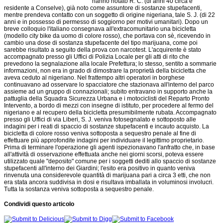
hanno notato R. C. (di anni 40 circa e
residente a Conselve), già noto come assuntore di sostanze stupefacenti,
mentre prendeva contatto con un soggetto di origine nigeriana, tale S. J. (di 22
anni e in possesso di permesso di soggiorno per motivi umanitari). Dopo un
breve colloquio l'italiano consegnava all'extracomunitario una bicicletta
(modello city bike da uomo di colore rosso), che portava con sè, ricevendo in
cambio una dose di sostanza stupefacente del tipo marijuana, come poi
sarebbe risultato a seguito della prova con narcotest. L'acquirente è stato
accompagnato presso gli Uffici di Polizia Locale per gli atti di rito che
prevedono la segnalazione alla locale Prefettura; lo stesso, sentito a sommarie
informazioni, non era in grado di dimostrare la proprietà della bicicletta che
aveva ceduto al nigeriano. Nel frattempo altri operatori in borghese
continuavano ad osservare lo spacciatore che stazionava all'interno del parco
assieme ad un gruppo di connazionali; subito entravano in supporto anche la
pattuglia della Squadra Sicurezza Urbana e i motociclisti del Reparto Pronto
Intervento, a bordo di mezzi con insegne di istituto, per procedere al fermo del
nigeriano e al recupero della bicicletta presumibilmente rubata. Accompagnato
presso gli Uffici di via Liberi, S. J. veniva fotosegnalato e sottoposto alle
indagini per i reati di spaccio di sostanze stupefacenti e incauto acquisto. La
bicicletta di colore rosso veniva sottoposta a sequestro penale al fine di
effettuare più approfondite indagini per individuare il legittimo proprietario.
Prima di terminare l'operazione gli agenti ispezionavano l'anfratto che, in base
all'attività di osservazione effettuata anche nei giorni scorsi, poteva essere
utilizzato quale "deposito" comune per i soggetti dediti allo spaccio di sostanze
stupefacenti all'interno dei Giardini; l'esito era positivo in quanto veniva
rinvenuta una considerevole quantità di marijuana pari a circa 3 etti, che non
era stata ancora suddivisa in dosi e risultava imballata in voluminosi involucri.
Tutta la sostanza veniva sottoposta a sequestro penale.
Condividi questo articolo