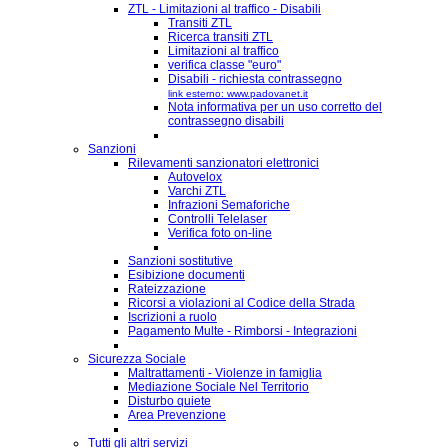
ZTL - Limitazioni al traffico - Disabili
Transiti ZTL
Ricerca transiti ZTL
Limitazioni al traffico
verifica classe "euro"
Disabili - richiesta contrassegno
link esterno: www.padovanet.it
Nota informativa per un uso corretto del
contrassegno disabili
Sanzioni
Rilevamenti sanzionatori elettronici
Autovelox
Varchi ZTL
Infrazioni Semaforiche
Controlli Telelaser
Verifica foto on-line
Sanzioni sostitutive
Esibizione documenti
Rateizzazione
Ricorsi a violazioni al Codice della Strada
Iscrizioni a ruolo
Pagamento Multe - Rimborsi - Integrazioni
Sicurezza Sociale
Maltrattamenti - Violenze in famiglia
Mediazione Sociale Nel Territorio
Disturbo quiete
Area Prevenzione
Tutti gli altri servizi