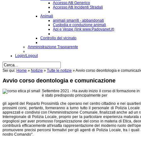
Accesso Atti Generico
Accesso Atti Incidenti Stradali
Animali
animali smarriti - abbandonati
Custodia e conduzione animali
Api e Vespe (link www.Padovanet.it)
Controllo del vicinato
Amministrazione Trasparente
Login/Logout
Sei qui:
Home
»
Notizie
»
Tutte le notizie
»
Avvio corso deontologia e comunicaz
Avvio corso deontologia e comunicazione
Settembre 2021 - Ha avuto inizio il corso di formazione in 
è stato predisposto principalmente per
gli agenti del Reparto Prossimità che operano nel centro cittadino e nei quartieri 
prossimi corsi, pertanto, formeranno a turno tutto il personale di Polizia Locale
apprezzati e condivisi con l'Amministrazione Comunale, finalizzati anche ad un rap
Interregionale di Polizia Locale, proprio per la particolare esperienza maturat
orgogliosi per aver promosso l'organizzazione del corso in materia di Etica, deo
contribuirà efficacemente all'esatta rappresentazione del moderno ruolo dell'o
promuovere precisi percorsi formativi per gli agenti di Polizia Locale, tra i qua
nostro Comando".