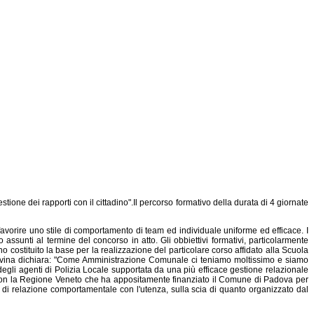
ione dei rapporti con il cittadino".Il percorso formativo della durata di 4 giornate
r favorire uno stile di comportamento di team ed individuale uniforme ed efficace. I
assunti al termine del concorso in atto. Gli obbiettivi formativi, particolarmente
 costituito la base per la realizzazione del particolare corso affidato alla Scuola
 Bonavina dichiara: "Come Amministrazione Comunale ci teniamo moltissimo e siamo
egli agenti di Polizia Locale supportata da una più efficace gestione relazionale
i con la Regione Veneto che ha appositamente finanziato il Comune di Padova per
 e di relazione comportamentale con l'utenza, sulla scia di quanto organizzato dal