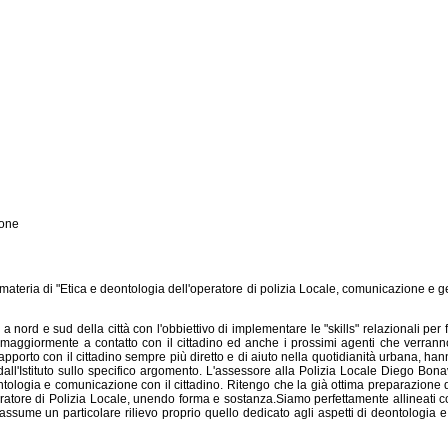
ione
materia di "Etica e deontologia dell'operatore di polizia Locale, comunicazione e gest
a nord e sud della città con l'obbiettivo di implementare le "skills" relazionali pe
 maggiormente a contatto con il cittadino ed anche i prossimi agenti che verranno 
porto con il cittadino sempre più diretto e di aiuto nella quotidianità urbana, hanno
a dall'Istituto sullo specifico argomento. L'assessore alla Polizia Locale Diego
ntologia e comunicazione con il cittadino. Ritengo che la già ottima preparazione d
peratore di Polizia Locale, unendo forma e sostanza.Siamo perfettamente allineat
li assume un particolare rilievo proprio quello dedicato agli aspetti di deontologia