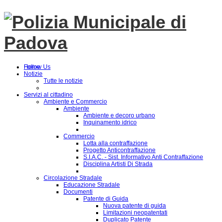
Follow Us
Home
Notizie
Tutte le notizie
Servizi al cittadino
Ambiente e Commercio
Ambiente
Ambiente e decoro urbano
Inquinamento idrico
Commercio
Lotta alla contraffazione
Progetto Anticontraffazione
S.I.A.C. - Sist. Informativo Anti Contraffazione
Disciplina Artisti Di Strada
Circolazione Stradale
Educazione Stradale
Documenti
Patente di Guida
Nuova patente di guida
Limitazioni neopatentati
Duplicato Patente