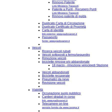
Rinnovo Patente
Link Ministero Trasporti
Patente a Punti - Recupero Punti
Link Ministero Trasporti
Rinnovo patente di guida
Duplicato Carta di Circolazione
Duplicato Certificato di Proprietà
Carta di identità
link esterno: www.padovanet.it
Passaporto
fonte: www.padovanet.it
Veicoli
Ricerca veicoli rubati
Veicoli sottoposti a fermo/sequestro
Rimozione veicoli
biciclette rimosse e/o abbandonate
18 marzo - rimozione velocipedi Stazione
Veicoli abbandonati
Biciclette recuperate
Pneumatici da neve
Revisione veicoli
Viabilità
Occupazione suolo pubblico
Cantieri stradali in corso
link: www.padovanet.it
Telecamere on-line
servizio fornito da www.cavspa.it