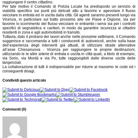
raggiungere il centro cittadino.
Per tale motivo il Comando di Polizia Locale ha predisposto un servizio di
viabilità specifico sui punti più delicati atto a favorire e agevolare il flusso
veicolare in entrata ed in uscita dalla città. Gli agenti saranno presenti lungo via
Vicenza, in particolare sul tratto prossimo alle vie Piave e Digione, sia per
favorire lo scorrimento del flusso veicolare in entrambi i sensi sia per i controlli
specifici di segnaletica e cantieri, in modo da garantire sicurezza ai cittadini
residenti in zona e agli automobilisti in transito.
Tuttavia, dato il protrarsi dei lavori anche nelle prossime settimane, il Comando
suggerisce e raccomanda a tutti i conducenti di autoveicoli, anche sulla base
dell’esperienza degli interventi già attuati, di utilizzare strade alternative
all’asse Chiesanuova - Vicenza per raggiungere le proprie destinazioni,
utilizzando le le altre arterie di entrata e uscita in città quali, a titolo di esempio,
via Sorio, via Montà e via Po, tutte raggiungibili dalle diverse uscite delle
tangenziali.
La collaborazione di tutti è indispensabile per ridurre al massimo le code ed i
conseguenti disagi.
Condividi questo articolo
Commenti (
0
)