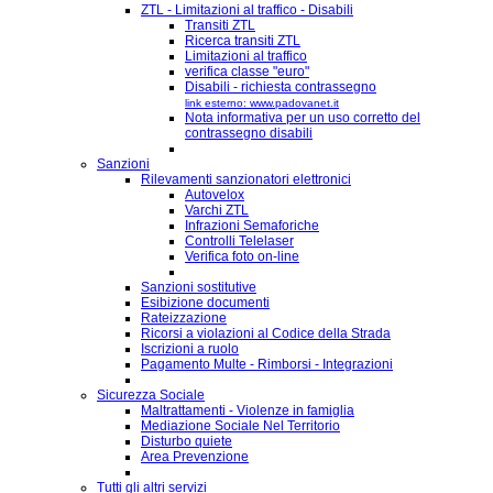
ZTL - Limitazioni al traffico - Disabili
Transiti ZTL
Ricerca transiti ZTL
Limitazioni al traffico
verifica classe "euro"
Disabili - richiesta contrassegno
link esterno: www.padovanet.it
Nota informativa per un uso corretto del
contrassegno disabili
Sanzioni
Rilevamenti sanzionatori elettronici
Autovelox
Varchi ZTL
Infrazioni Semaforiche
Controlli Telelaser
Verifica foto on-line
Sanzioni sostitutive
Esibizione documenti
Rateizzazione
Ricorsi a violazioni al Codice della Strada
Iscrizioni a ruolo
Pagamento Multe - Rimborsi - Integrazioni
Sicurezza Sociale
Maltrattamenti - Violenze in famiglia
Mediazione Sociale Nel Territorio
Disturbo quiete
Area Prevenzione
Tutti gli altri servizi