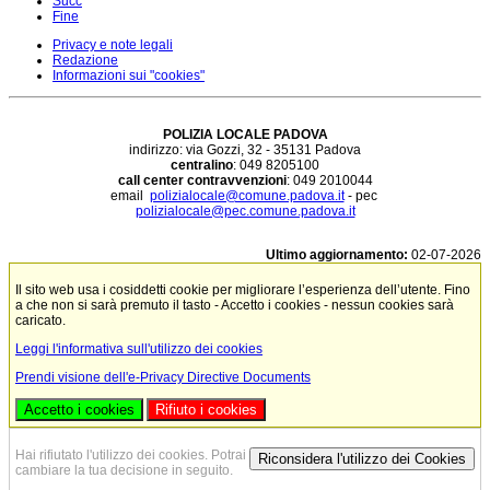
Succ
Fine
Privacy e note legali
Redazione
Informazioni sui "cookies"
POLIZIA LOCALE PADOVA
indirizzo: via Gozzi, 32 - 35131 Padova
centralino
: 049 8205100
call center contravvenzioni
: 049 2010044
email
polizialocale@comune.padova.it
- pec
polizialocale@pec.comune.padova.it
Ultimo aggiornamento:
02-07-2026
Il sito web usa i cosiddetti cookie per migliorare l’esperienza dell’utente. Fino
a che non si sarà premuto il tasto - Accetto i cookies - nessun cookies sarà
caricato.
Leggi l'informativa sull'utilizzo dei cookies
Prendi visione dell'e-Privacy Directive Documents
Accetto i cookies
Rifiuto i cookies
Hai rifiutato l'utilizzo dei cookies. Potrai
Riconsidera l'utilizzo dei Cookies
cambiare la tua decisione in seguito.