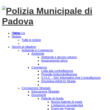
Follow Us
Home
Notizie
Tutte le notizie
Servizi al cittadino
Ambiente e Commercio
Ambiente
Ambiente e decoro urbano
Inquinamento idrico
Commercio
Lotta alla contraffazione
Progetto Anticontraffazione
S.I.A.C. - Sist. Informativo Anti Contraffazione
Disciplina Artisti Di Strada
Circolazione Stradale
Educazione Stradale
Documenti
Patente di Guida
Nuova patente di guida
Limitazioni neopatentati
Duplicato Patente