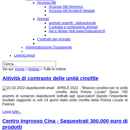
Accesso Atti
Accesso Atti Generico
Accesso Atti Incidenti Stradali
Animali
animali smarriti - abbandonati
Custodia e conduzione animali
Api e Vespe (link www.Padovanet.it)
Controllo del vicinato
Amministrazione Trasparente
Login/Logout
Sei qui:
Home
»
Notizie
»
Tutte le notizie
Attività di contrasto delle unità cinofile
APRILE 2022 -
"Bilancio positivo per le unità
cinofile della Polizia Locale" Quasi 700
grammi di sostanze stupefacenti sottratti agli spacciatori! Questo l’importante
risultato raggiunto in soli 14 giorni dalle unità cinofile della Polizia Locale di
Padova
Leggi tutto...
Centro Ingrosso Cina - Sequestrati 300.000 euro di
prodotti