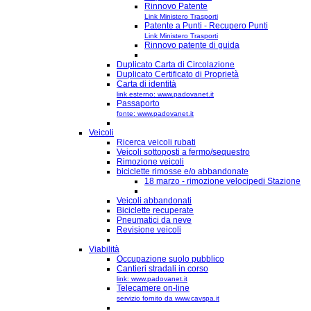
Rinnovo Patente
Link Ministero Trasporti
Patente a Punti - Recupero Punti
Link Ministero Trasporti
Rinnovo patente di guida
Duplicato Carta di Circolazione
Duplicato Certificato di Proprietà
Carta di identità
link esterno: www.padovanet.it
Passaporto
fonte: www.padovanet.it
Veicoli
Ricerca veicoli rubati
Veicoli sottoposti a fermo/sequestro
Rimozione veicoli
biciclette rimosse e/o abbandonate
18 marzo - rimozione velocipedi Stazione
Veicoli abbandonati
Biciclette recuperate
Pneumatici da neve
Revisione veicoli
Viabilità
Occupazione suolo pubblico
Cantieri stradali in corso
link: www.padovanet.it
Telecamere on-line
servizio fornito da www.cavspa.it