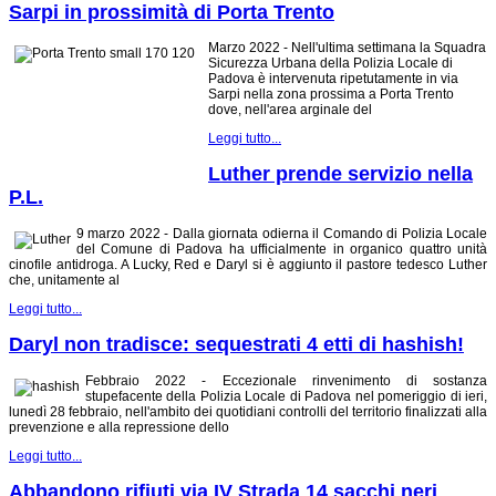
Sarpi in prossimità di Porta Trento
Marzo 2022 - Nell'ultima settimana la Squadra
Sicurezza Urbana della Polizia Locale di
Padova è intervenuta ripetutamente in via
Sarpi nella zona prossima a Porta Trento
dove, nell'area arginale del
Leggi tutto...
Luther prende servizio nella
P.L.
9 marzo 2022 - Dalla giornata odierna il Comando di Polizia Locale
del Comune di Padova ha ufficialmente in organico quattro unità
cinofile antidroga. A Lucky, Red e Daryl si è aggiunto il pastore tedesco Luther
che, unitamente al
Leggi tutto...
Daryl non tradisce: sequestrati 4 etti di hashish!
Febbraio 2022 - Eccezionale rinvenimento di sostanza
stupefacente della Polizia Locale di Padova nel pomeriggio di ieri,
lunedì 28 febbraio, nell'ambito dei quotidiani controlli del territorio finalizzati alla
prevenzione e alla repressione dello
Leggi tutto...
Abbandono rifiuti via IV Strada 14 sacchi neri