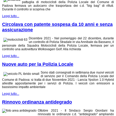
pattuglia di motociclisti della Polizia Locale del Comune di
Padova fermava un autocarro che trasportava dei c.d. "big bag" di rifiuti.
Durante il controllo si scopriva che
Leggi tutto...
Circolava con patente sospesa da 10 anni e senza
assicurazione
Dicembre 2021 - Nel pomeriggio del 22 dicembre, durante
un controllo di Polizia Stradale in via Annibale da Bassano, il
personale della Squadra Motociclisti della Polizia Locale, fermava per un
controllo una autovettura Wolksvagen Golf. Alla richiesta
Leggi tutto...
Nuove auto per la Polizia Locale
Sono stati consegnati in settimana due nuovi veicoli
di servizio per il Comando della Polizia Locale del
Comune di Padova: si tratta di due Novembre 2021 - Lancia Ypsilon 1.0 Hybrid
allestite appositamente per i servizi di Polizia. I veicoli con emissioni a
bassissimo impatto ambientale
Leggi tutto...
Rinnovo ordinanza antidegrado
Ottobre 2021 - Il Sindaco Sergio Giordani ha
rinnovato le ordinanze c.d. "antidegrado" ampliando