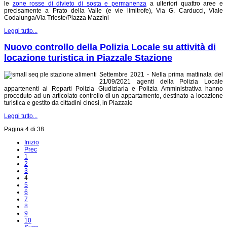
le
zone rosse di divieto di sosta e permanenza
a ulteriori quattro aree e
precisamente a Prato della Valle (e vie limitrofe), Via G. Carducci, Viale
Codalunga/Via Trieste/Piazza Mazzini
Leggi tutto...
Nuovo controllo della Polizia Locale su attività di
locazione turistica in Piazzale Stazione
Settembre 2021 - Nella prima mattinata del
21/09/2021 agenti della Polizia Locale
appartenenti ai Reparti Polizia Giudiziaria e Polizia Amministrativa hanno
proceduto ad un articolato controllo di un appartamento, destinato a locazione
turistica e gestito da cittadini cinesi, in Piazzale
Leggi tutto...
Pagina 4 di 38
Inizio
Prec
1
2
3
4
5
6
7
8
9
10