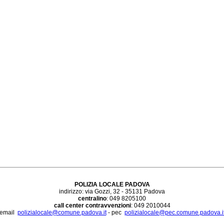
POLIZIA LOCALE PADOVA
indirizzo: via Gozzi, 32 - 35131 Padova
centralino
: 049 8205100
call center contravvenzioni
: 049 2010044
email
polizialocale@comune.padova.it
- pec
polizialocale@pec.comune.padova.i