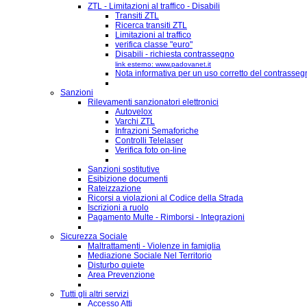
ZTL - Limitazioni al traffico - Disabili
Transiti ZTL
Ricerca transiti ZTL
Limitazioni al traffico
verifica classe "euro"
Disabili - richiesta contrassegno
link esterno: www.padovanet.it
Nota informativa per un uso corretto del contrassegn
Sanzioni
Rilevamenti sanzionatori elettronici
Autovelox
Varchi ZTL
Infrazioni Semaforiche
Controlli Telelaser
Verifica foto on-line
Sanzioni sostitutive
Esibizione documenti
Rateizzazione
Ricorsi a violazioni al Codice della Strada
Iscrizioni a ruolo
Pagamento Multe - Rimborsi - Integrazioni
Sicurezza Sociale
Maltrattamenti - Violenze in famiglia
Mediazione Sociale Nel Territorio
Disturbo quiete
Area Prevenzione
Tutti gli altri servizi
Accesso Atti