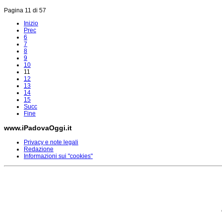
Pagina 11 di 57
Inizio
Prec
6
7
8
9
10
11
12
13
14
15
Succ
Fine
www.iPadovaOggi.it
Privacy e note legali
Redazione
Informazioni sui "cookies"