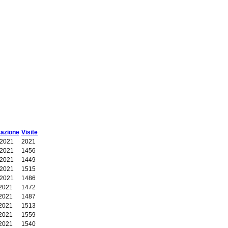
cazione
Visite
 2021
2021
 2021
1456
 2021
1449
 2021
1515
 2021
1486
2021
1472
2021
1487
2021
1513
2021
1559
2021
1540