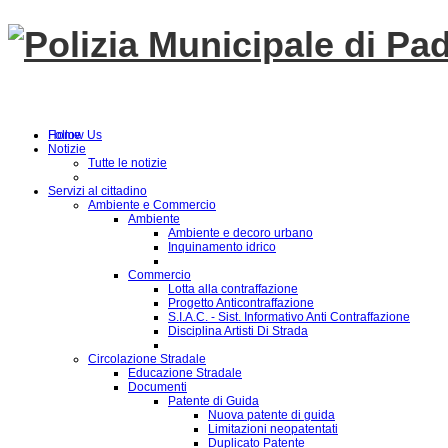
Follow Us
Home
Notizie
Tutte le notizie
Servizi al cittadino
Ambiente e Commercio
Ambiente
Ambiente e decoro urbano
Inquinamento idrico
Commercio
Lotta alla contraffazione
Progetto Anticontraffazione
S.I.A.C. - Sist. Informativo Anti Contraffazione
Disciplina Artisti Di Strada
Circolazione Stradale
Educazione Stradale
Documenti
Patente di Guida
Nuova patente di guida
Limitazioni neopatentati
Duplicato Patente