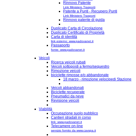
Rinnovo Patente
Link Ministero Trasporti
Patente a Punti - Recupero Punti
Link Ministero Trasporti
Rinnovo patente di guida
Duplicato Carta di Circolazione
Duplicato Certificato di Proprietà
Carta di identità
link esterno: www.padovanet.it
Passaporto
fonte: www.padovanet.it
Veicoli
Ricerca veicoli rubati
Veicoli sottoposti a fermo/sequestro
Rimozione veicoli
biciclette rimosse e/o abbandonate
18 marzo - rimozione velocipedi Stazione
Veicoli abbandonati
Biciclette recuperate
Pneumatici da neve
Revisione veicoli
Viabilità
Occupazione suolo pubblico
Cantieri stradali in corso
link: www.padovanet.it
Telecamere on-line
servizio fornito da www.cavspa.it