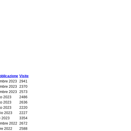
bblicazione
Visite
embre 2023
2941
embre 2023
2370
embre 2023
2573
to 2023
2486
to 2023
2636
to 2023
2220
io 2023
2227
e 2023
3354
mbre 2022
2672
bre 2022
2588