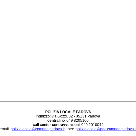
POLIZIA LOCALE PADOVA
indirizzo: via Gozzi, 32 - 35131 Padova
centralino
: 049 8205100
call center contravvenzioni
: 049 2010044
email
polizialocale@comune.padova.it
- pec
polizialocale@pec.comune.padova.i