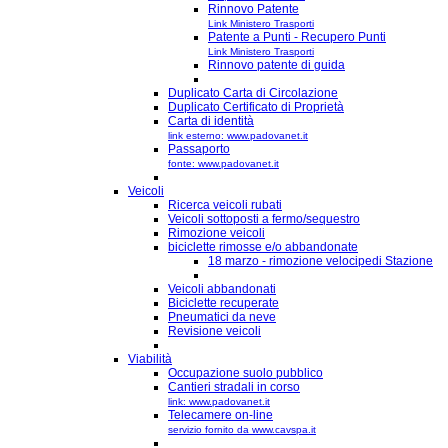
Rinnovo Patente
Link Ministero Trasporti
Patente a Punti - Recupero Punti
Link Ministero Trasporti
Rinnovo patente di guida
Duplicato Carta di Circolazione
Duplicato Certificato di Proprietà
Carta di identità
link esterno: www.padovanet.it
Passaporto
fonte: www.padovanet.it
Veicoli
Ricerca veicoli rubati
Veicoli sottoposti a fermo/sequestro
Rimozione veicoli
biciclette rimosse e/o abbandonate
18 marzo - rimozione velocipedi Stazione
Veicoli abbandonati
Biciclette recuperate
Pneumatici da neve
Revisione veicoli
Viabilità
Occupazione suolo pubblico
Cantieri stradali in corso
link: www.padovanet.it
Telecamere on-line
servizio fornito da www.cavspa.it