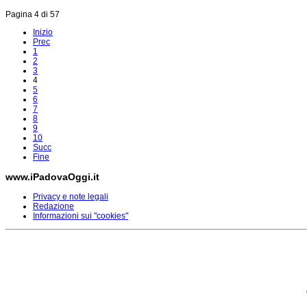
Pagina 4 di 57
Inizio
Prec
1
2
3
4
5
6
7
8
9
10
Succ
Fine
www.iPadovaOggi.it
Privacy e note legali
Redazione
Informazioni sui "cookies"