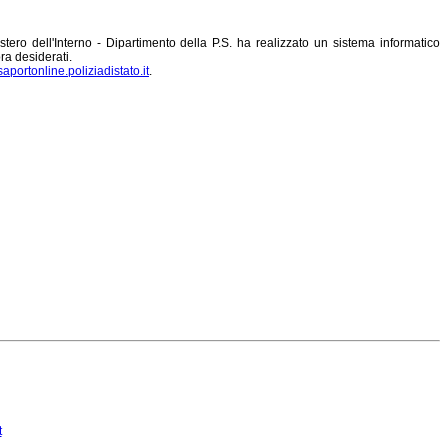
nistero dell'Interno - Dipartimento della P.S. ha realizzato un sistema informatico
ra desiderati.
aportonline.poliziadistato.it
.
t