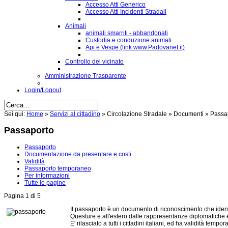
Accesso Atti Generico
Accesso Atti Incidenti Stradali
Animali
animali smarriti - abbandonati
Custodia e conduzione animali
Api e Vespe (link www.Padovanet.it)
Controllo del vicinato
Amministrazione Trasparente
Login/Logout
Sei qui:
Home
»
Servizi al cittadino
»
Circolazione Stradale
»
Documenti
»
Passa
Passaporto
Passaporto
Documentazione da presentare e costi
Validità
Passaporto temporaneo
Per informazioni
Tutte le pagine
Pagina 1 di 5
Il passaporto è un documento di riconoscimento che identific
Questure e all'estero dalle rappresentanze diplomatiche 
E' rilasciato a tutti i cittadini italiani, ed ha validità tempor