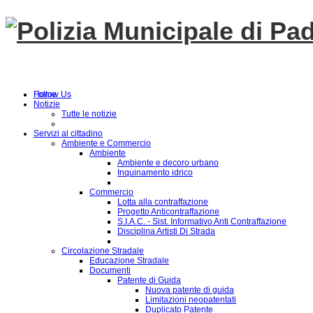
Follow Us
Home
Notizie
Tutte le notizie
Servizi al cittadino
Ambiente e Commercio
Ambiente
Ambiente e decoro urbano
Inquinamento idrico
Commercio
Lotta alla contraffazione
Progetto Anticontraffazione
S.I.A.C. - Sist. Informativo Anti Contraffazione
Disciplina Artisti Di Strada
Circolazione Stradale
Educazione Stradale
Documenti
Patente di Guida
Nuova patente di guida
Limitazioni neopatentati
Duplicato Patente