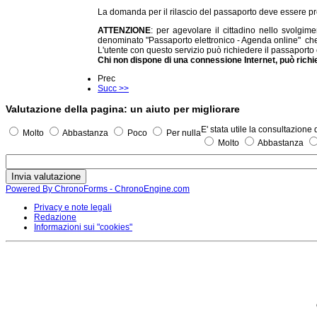
La domanda per il rilascio del passaporto deve essere pre
ATTENZIONE
: per agevolare il cittadino nello svolgime
denominato "Passaporto elettronico - Agenda online" che c
L'utente con questo servizio può richiedere il passaport
Chi non dispone di una connessione Internet, può richi
Prec
Succ >>
Valutazione della pagina: un aiuto per migliorare
E' stata utile la consultazione
Molto
Abbastanza
Poco
Per nulla
Molto
Abbastanza
Powered By ChronoForms - ChronoEngine.com
Privacy e note legali
Redazione
Informazioni sui "cookies"