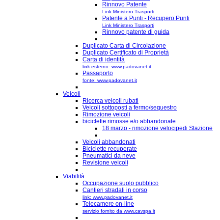
Rinnovo Patente
Link Ministero Trasporti
Patente a Punti - Recupero Punti
Link Ministero Trasporti
Rinnovo patente di guida
Duplicato Carta di Circolazione
Duplicato Certificato di Proprietà
Carta di identità
link esterno: www.padovanet.it
Passaporto
fonte: www.padovanet.it
Veicoli
Ricerca veicoli rubati
Veicoli sottoposti a fermo/sequestro
Rimozione veicoli
biciclette rimosse e/o abbandonate
18 marzo - rimozione velocipedi Stazione
Veicoli abbandonati
Biciclette recuperate
Pneumatici da neve
Revisione veicoli
Viabilità
Occupazione suolo pubblico
Cantieri stradali in corso
link: www.padovanet.it
Telecamere on-line
servizio fornito da www.cavspa.it