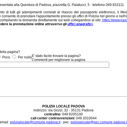
sentata alla Questura di Padova, piazzetta G. Palatucci, 5 - telefono 049 833111.
nto di tutti gli adempimenti correlati al rilascio del passaporto elettronico, il Mi
onsente di prenotare l'appuntamento presso gli uffici di Polizia nel giorno e nell'o
o compilando la domanda direttamente sul web collegandosi al sito
https://www.pass
edere la prenotazione online attraverso gli
uffici anagrafici
.
 della pagina?
E' stato facile trovare la pagina?
Poco
Per nulla
Commenti per migliorare la pagina
POLIZIA LOCALE PADOVA
indirizzo: via Gozzi, 32 - 35131 Padova
centralino
: 049 8205100
call center contravvenzioni
: 049 2010044
email
polizialocale@comune.padova.it
- pec
polizialocale@pec.comune.padova.i