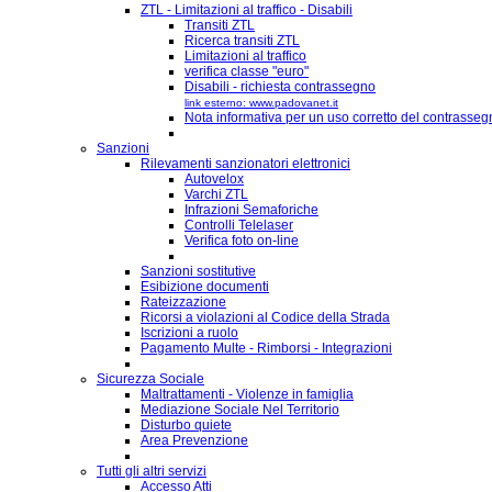
ZTL - Limitazioni al traffico - Disabili
Transiti ZTL
Ricerca transiti ZTL
Limitazioni al traffico
verifica classe "euro"
Disabili - richiesta contrassegno
link esterno: www.padovanet.it
Nota informativa per un uso corretto del contrassegn
Sanzioni
Rilevamenti sanzionatori elettronici
Autovelox
Varchi ZTL
Infrazioni Semaforiche
Controlli Telelaser
Verifica foto on-line
Sanzioni sostitutive
Esibizione documenti
Rateizzazione
Ricorsi a violazioni al Codice della Strada
Iscrizioni a ruolo
Pagamento Multe - Rimborsi - Integrazioni
Sicurezza Sociale
Maltrattamenti - Violenze in famiglia
Mediazione Sociale Nel Territorio
Disturbo quiete
Area Prevenzione
Tutti gli altri servizi
Accesso Atti