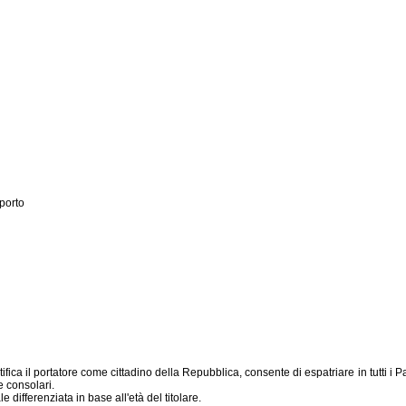
porto
a il portatore come cittadino della Repubblica, consente di espatriare in tutti i Paesi
e consolari.
ale differenziata in base all'età del titolare.